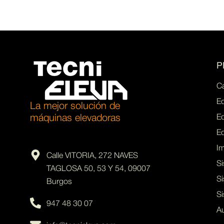
P
Ca
Eq
La mejor solución de
máquinas elevadoras
Eq
Eq
I
Calle VITORIA, 272 NAVES
Si
TAGLOSA 50, 53 Y 54, 09007
Si
Burgos
S
947 48 30 07
A