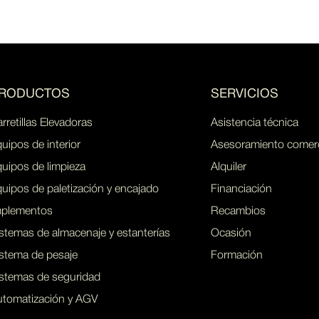
RODUCTOS
SERVICIOS
rretillas Elevadoras
Asistencia técnica
uipos de interior
Asesoramiento comerci
uipos de limpieza
Alquiler
uipos de paletización y encajado
Financiación
mplementos
Recambios
stemas de almacenaje y estanterías
Ocasión
stema de pesaje
Formación
istemas de seguridad
utomatización y AGV