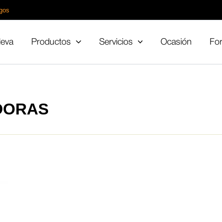
gos
leva
Productos
Servicios
Ocasión
Fo
DORAS