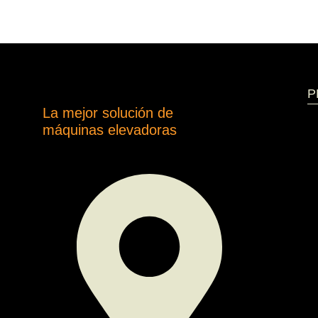
P
La mejor solución de
máquinas elevadoras