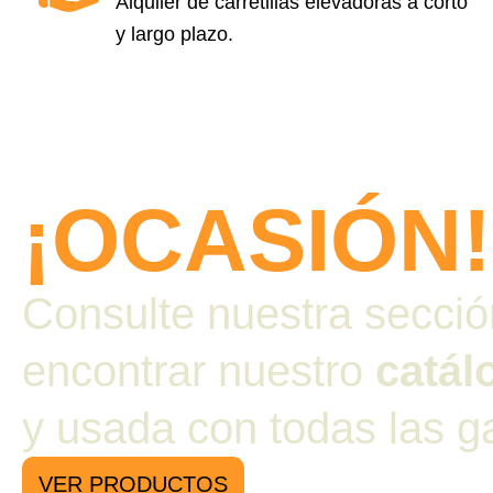
Alquiler de carretillas elevadoras a corto
y largo plazo.
¡OCASIÓN!
Consulte nuestra secci
encontrar nuestro
catál
y usada con todas las g
VER PRODUCTOS