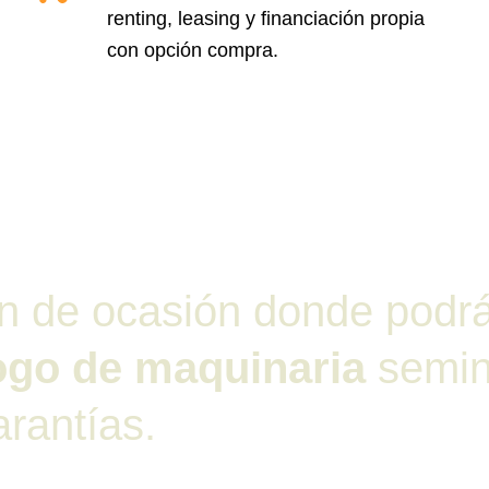
renting, leasing y financiación propia
con opción compra.
ón de ocasión donde podr
ogo de maquinaria
semi
arantías.